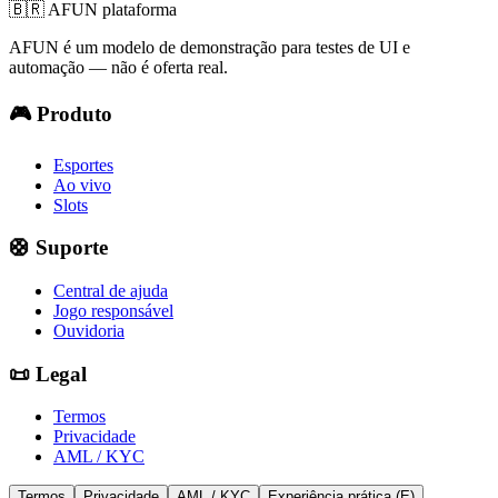
🇧🇷 AFUN plataforma
AFUN é um modelo de demonstração para testes de UI e
automação — não é oferta real.
🎮
Produto
Esportes
Ao vivo
Slots
🛟
Suporte
Central de ajuda
Jogo responsável
Ouvidoria
📜
Legal
Termos
Privacidade
AML / KYC
Termos
Privacidade
AML / KYC
Experiência prática (E)