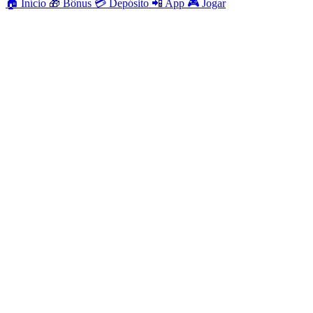
🏠
Início
🎁
Bônus
💳
Depósito
📲
App
🎮
Jogar