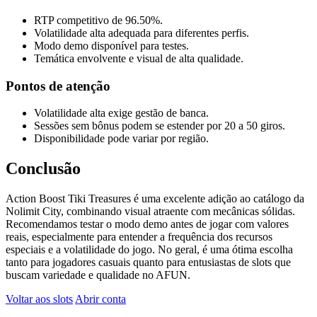
RTP competitivo de 96.50%.
Volatilidade alta adequada para diferentes perfis.
Modo demo disponível para testes.
Temática envolvente e visual de alta qualidade.
Pontos de atenção
Volatilidade alta exige gestão de banca.
Sessões sem bônus podem se estender por 20 a 50 giros.
Disponibilidade pode variar por região.
Conclusão
Action Boost Tiki Treasures é uma excelente adição ao catálogo da
Nolimit City, combinando visual atraente com mecânicas sólidas.
Recomendamos testar o modo demo antes de jogar com valores
reais, especialmente para entender a frequência dos recursos
especiais e a volatilidade do jogo. No geral, é uma ótima escolha
tanto para jogadores casuais quanto para entusiastas de slots que
buscam variedade e qualidade no AFUN.
Voltar aos slots
Abrir conta