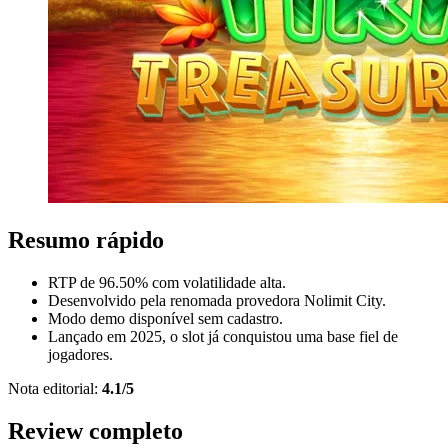
Resumo rápido
RTP de 96.50% com volatilidade alta.
Desenvolvido pela renomada provedora Nolimit City.
Modo demo disponível sem cadastro.
Lançado em 2025, o slot já conquistou uma base fiel de
jogadores.
Nota editorial:
4.1/5
Review completo