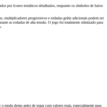
dos por ícones temáticos detalhados, enquanto os símbolos de baixo
 multiplicadores progressivos e rodadas grátis adicionais podem ser
ante as rodadas de alta tensão. O jogo foi totalmente otimizado para
s.
 o modo demo antes de jogar com valores reais, especialmente para