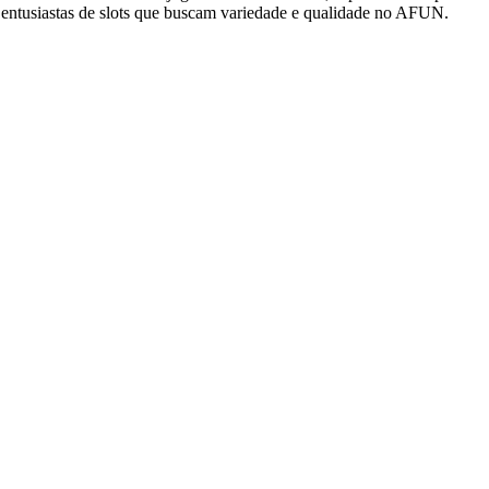
ra entusiastas de slots que buscam variedade e qualidade no AFUN.