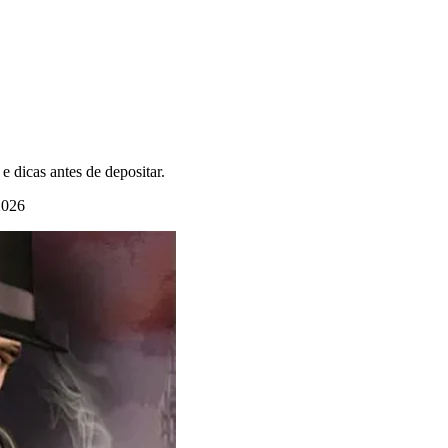
 dicas antes de depositar.
026