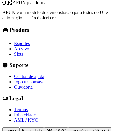
🇧🇷 AFUN plataforma
AFUN é um modelo de demonstração para testes de UI e
automação — não é oferta real.
🎮
Produto
Esportes
Ao vivo
Slots
🛟
Suporte
Central de ajuda
Jogo responsável
Ouvidoria
📜
Legal
Termos
Privacidade
AML / KYC
Termos
Privacidade
AML / KYC
Experiência prática (E)