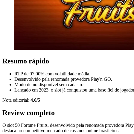
Resumo rápido
RTP de 97.00% com volatilidade média.
Desenvolvido pela renomada provedora Play'n GO.
Modo demo disponível sem cadastro.
Lançado em 2023, o slot já conquistou uma base fiel de jogador
Nota editorial:
4.6/5
Review completo
O slot 50 Fortune Fruits, desenvolvido pela renomada provedora Play
destaca no competitivo mercado de cassinos online brasileiros.