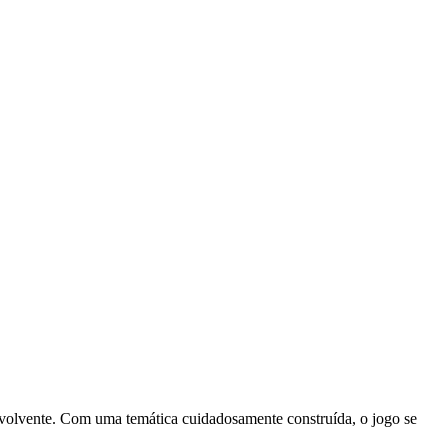
nvolvente. Com uma temática cuidadosamente construída, o jogo se