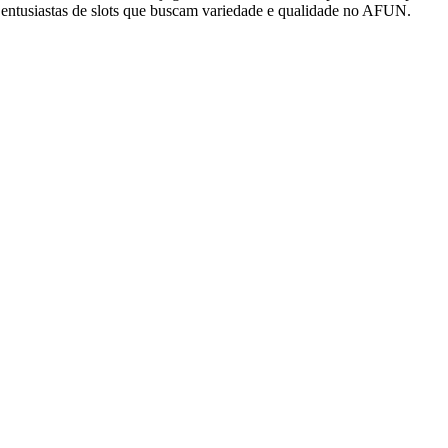
ra entusiastas de slots que buscam variedade e qualidade no AFUN.