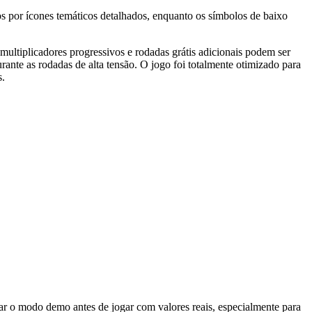
s por ícones temáticos detalhados, enquanto os símbolos de baixo
ultiplicadores progressivos e rodadas grátis adicionais podem ser
ante as rodadas de alta tensão. O jogo foi totalmente otimizado para
s.
r o modo demo antes de jogar com valores reais, especialmente para