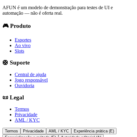
AFUN é um modelo de demonstração para testes de UI e
automação — não é oferta real.
🎮
Produto
Esportes
Ao vivo
Slots
🛟
Suporte
Central de ajuda
Jogo responsável
Ouvidoria
📜
Legal
Termos
Privacidade
AML / KYC
Termos
Privacidade
AML / KYC
Experiência prática (E)