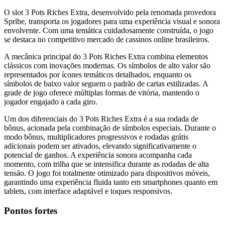
O slot 3 Pots Riches Extra, desenvolvido pela renomada provedora
Spribe, transporta os jogadores para uma experiência visual e sonora
envolvente. Com uma temática cuidadosamente construída, o jogo
se destaca no competitivo mercado de cassinos online brasileiros.
A mecânica principal do 3 Pots Riches Extra combina elementos
clássicos com inovações modernas. Os símbolos de alto valor são
representados por ícones temáticos detalhados, enquanto os
símbolos de baixo valor seguem o padrão de cartas estilizadas. A
grade de jogo oferece múltiplas formas de vitória, mantendo o
jogador engajado a cada giro.
Um dos diferenciais do 3 Pots Riches Extra é a sua rodada de
bônus, acionada pela combinação de símbolos especiais. Durante o
modo bônus, multiplicadores progressivos e rodadas grátis
adicionais podem ser ativados, elevando significativamente o
potencial de ganhos. A experiência sonora acompanha cada
momento, com trilha que se intensifica durante as rodadas de alta
tensão. O jogo foi totalmente otimizado para dispositivos móveis,
garantindo uma experiência fluida tanto em smartphones quanto em
tablets, com interface adaptável e toques responsivos.
Pontos fortes