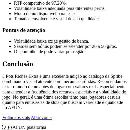
RTP competitivo de 97.20%.
Volatilidade baixa adequada para diferentes perfis.
Modo demo disponível para testes.
Temática envolvente e visual de alta qualidade.
Pontos de atenção
Volatilidade baixa exige gestão de banca.
Sessões sem bônus podem se estender por 20 a 50 giros.
Disponibilidade pode variar por região.
Conclusão
3 Pots Riches Extra é uma excelente adição ao catálogo da Spribe,
combinando visual atraente com mecânicas sólidas. Recomendamos
testar o modo demo antes de jogar com valores reais, especialmente
para entender a frequência dos recursos especiais e a volatilidade do
jogo. No geral, é uma ótima escolha tanto para jogadores casuais
quanto para entusiastas de slots que buscam variedade e qualidade
no AFUN.
Voltar aos slots
Abrir conta
🇧🇷 AFUN plataforma