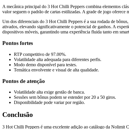
A mecânica principal do 3 Hot Chilli Peppers combina elementos clás
valor seguem o padrão de cartas estilizadas. A grade de jogo oferece 
Um dos diferenciais do 3 Hot Chilli Peppers é a sua rodada de bônus,
ativados, elevando significativamente o potencial de ganhos. A experi
dispositivos móveis, garantindo uma experiência fluida tanto em smar
Pontos fortes
RTP competitivo de 97.00%.
Volatilidade alta adequada para diferentes perfis.
Modo demo disponível para testes.
Temática envolvente e visual de alta qualidade.
Pontos de atenção
Volatilidade alta exige gestão de banca.
Sessões sem bônus podem se estender por 20 a 50 giros.
Disponibilidade pode variar por região.
Conclusão
3 Hot Chilli Peppers é uma excelente adição ao catálogo da Nolimit 