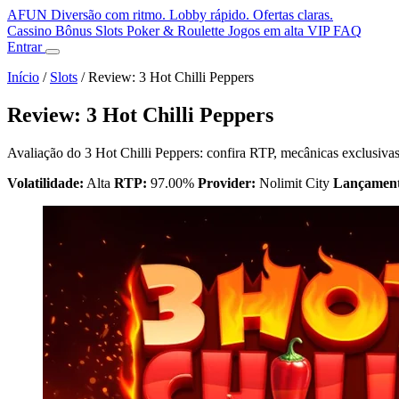
AFUN
Diversão com ritmo. Lobby rápido. Ofertas claras.
Cassino
Bônus
Slots
Poker & Roulette
Jogos em alta
VIP
FAQ
Entrar
Início
/
Slots
/
Review: 3 Hot Chilli Peppers
Review: 3 Hot Chilli Peppers
Avaliação do 3 Hot Chilli Peppers: confira RTP, mecânicas exclusivas 
Volatilidade:
Alta
RTP:
97.00%
Provider:
Nolimit City
Lançament