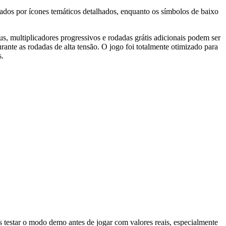
ados por ícones temáticos detalhados, enquanto os símbolos de baixo
, multiplicadores progressivos e rodadas grátis adicionais podem ser
ante as rodadas de alta tensão. O jogo foi totalmente otimizado para
s.
 testar o modo demo antes de jogar com valores reais, especialmente