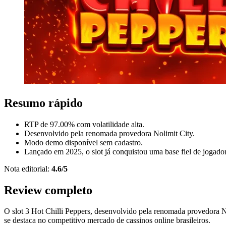
Resumo rápido
RTP de 97.00% com volatilidade alta.
Desenvolvido pela renomada provedora Nolimit City.
Modo demo disponível sem cadastro.
Lançado em 2025, o slot já conquistou uma base fiel de jogador
Nota editorial:
4.6/5
Review completo
O slot 3 Hot Chilli Peppers, desenvolvido pela renomada provedora N
se destaca no competitivo mercado de cassinos online brasileiros.