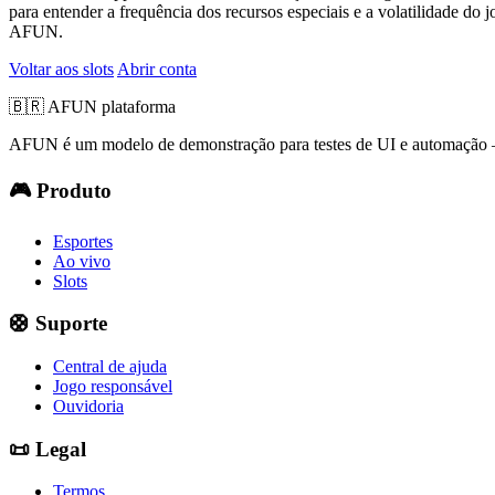
para entender a frequência dos recursos especiais e a volatilidade do
AFUN.
Voltar aos slots
Abrir conta
🇧🇷 AFUN plataforma
AFUN é um modelo de demonstração para testes de UI e automação —
🎮
Produto
Esportes
Ao vivo
Slots
🛟
Suporte
Central de ajuda
Jogo responsável
Ouvidoria
📜
Legal
Termos