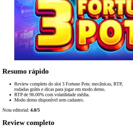
Resumo rápido
Review completo do slot 3 Fortune Pots: mecânicas, RTP,
rodadas grátis e dicas para jogar em modo demo.
RTP de 96.00% com volatilidade média.
Modo demo disponível sem cadastro.
Nota editorial:
4.0/5
Review completo