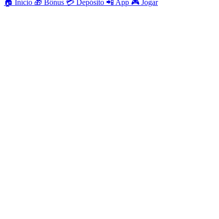
🏠
Início
🎁
Bônus
💳
Depósito
📲
App
🎮
Jogar