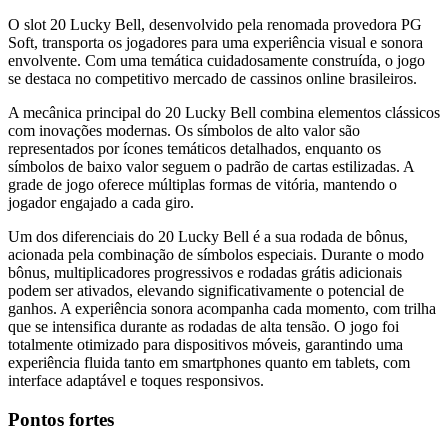
O slot 20 Lucky Bell, desenvolvido pela renomada provedora PG
Soft, transporta os jogadores para uma experiência visual e sonora
envolvente. Com uma temática cuidadosamente construída, o jogo
se destaca no competitivo mercado de cassinos online brasileiros.
A mecânica principal do 20 Lucky Bell combina elementos clássicos
com inovações modernas. Os símbolos de alto valor são
representados por ícones temáticos detalhados, enquanto os
símbolos de baixo valor seguem o padrão de cartas estilizadas. A
grade de jogo oferece múltiplas formas de vitória, mantendo o
jogador engajado a cada giro.
Um dos diferenciais do 20 Lucky Bell é a sua rodada de bônus,
acionada pela combinação de símbolos especiais. Durante o modo
bônus, multiplicadores progressivos e rodadas grátis adicionais
podem ser ativados, elevando significativamente o potencial de
ganhos. A experiência sonora acompanha cada momento, com trilha
que se intensifica durante as rodadas de alta tensão. O jogo foi
totalmente otimizado para dispositivos móveis, garantindo uma
experiência fluida tanto em smartphones quanto em tablets, com
interface adaptável e toques responsivos.
Pontos fortes