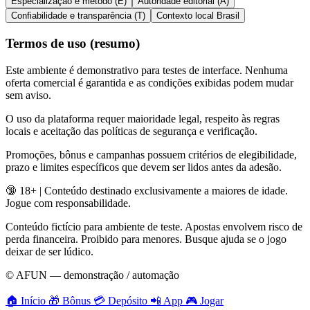
Especialização e método (E)
Autoridade editorial (A)
Confiabilidade e transparência (T)
Contexto local Brasil
Termos de uso (resumo)
Este ambiente é demonstrativo para testes de interface. Nenhuma
oferta comercial é garantida e as condições exibidas podem mudar
sem aviso.
O uso da plataforma requer maioridade legal, respeito às regras
locais e aceitação das políticas de segurança e verificação.
Promoções, bônus e campanhas possuem critérios de elegibilidade,
prazo e limites específicos que devem ser lidos antes da adesão.
🔞 18+ | Conteúdo destinado exclusivamente a maiores de idade.
Jogue com responsabilidade.
Conteúdo fictício para ambiente de teste. Apostas envolvem risco de
perda financeira. Proibido para menores. Busque ajuda se o jogo
deixar de ser lúdico.
© AFUN — demonstração / automação
🏠
Início
🎁
Bônus
💳
Depósito
📲
App
🎮
Jogar