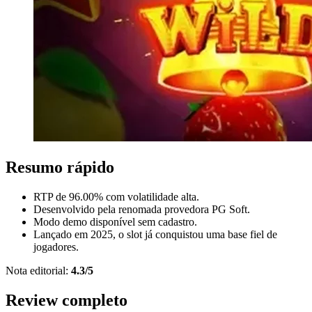
Resumo rápido
RTP de 96.00% com volatilidade alta.
Desenvolvido pela renomada provedora PG Soft.
Modo demo disponível sem cadastro.
Lançado em 2025, o slot já conquistou uma base fiel de
jogadores.
Nota editorial:
4.3/5
Review completo