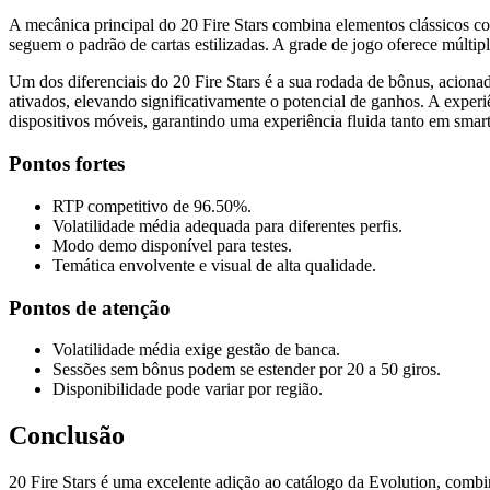
A mecânica principal do 20 Fire Stars combina elementos clássicos c
seguem o padrão de cartas estilizadas. A grade de jogo oferece múltip
Um dos diferenciais do 20 Fire Stars é a sua rodada de bônus, aciona
ativados, elevando significativamente o potencial de ganhos. A experi
dispositivos móveis, garantindo uma experiência fluida tanto em smar
Pontos fortes
RTP competitivo de 96.50%.
Volatilidade média adequada para diferentes perfis.
Modo demo disponível para testes.
Temática envolvente e visual de alta qualidade.
Pontos de atenção
Volatilidade média exige gestão de banca.
Sessões sem bônus podem se estender por 20 a 50 giros.
Disponibilidade pode variar por região.
Conclusão
20 Fire Stars é uma excelente adição ao catálogo da Evolution, comb