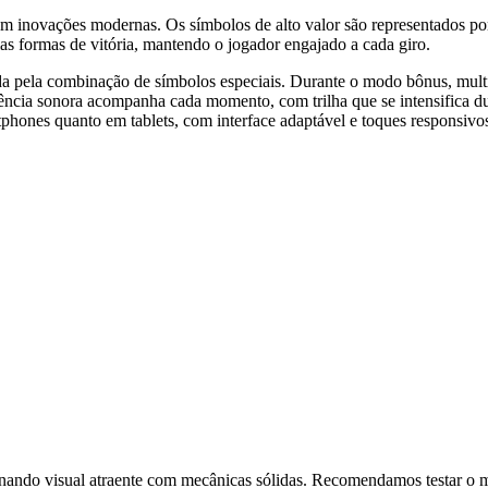
om inovações modernas. Os símbolos de alto valor são representados por
las formas de vitória, mantendo o jogador engajado a cada giro.
da pela combinação de símbolos especiais. Durante o modo bônus, multi
ência sonora acompanha cada momento, com trilha que se intensifica dur
tphones quanto em tablets, com interface adaptável e toques responsivo
inando visual atraente com mecânicas sólidas. Recomendamos testar o m