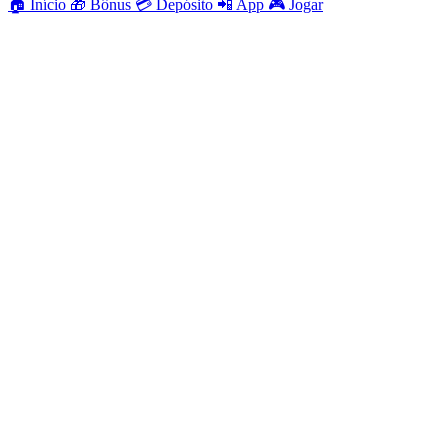
🏠
Início
🎁
Bônus
💳
Depósito
📲
App
🎮
Jogar