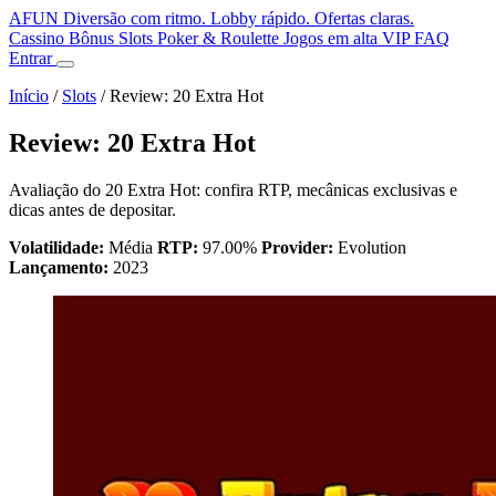
AFUN
Diversão com ritmo. Lobby rápido. Ofertas claras.
Cassino
Bônus
Slots
Poker & Roulette
Jogos em alta
VIP
FAQ
Entrar
Início
/
Slots
/
Review: 20 Extra Hot
Review: 20 Extra Hot
Avaliação do 20 Extra Hot: confira RTP, mecânicas exclusivas e
dicas antes de depositar.
Volatilidade:
Média
RTP:
97.00%
Provider:
Evolution
Lançamento:
2023