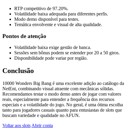
RTP competitivo de 97.20%.
Volatilidade baixa adequada para diferentes perfis.
Modo demo disponível para testes.
Temática envolvente e visual de alta qualidade.
Pontos de atenção
Volatilidade baixa exige gestão de banca.
Sessões sem bônus podem se estender por 20 a 50 giros.
Disponibilidade pode variar por região.
Conclusão
10000 Wonders Big Bang é uma excelente adição ao catálogo da
NetEnt, combinando visual atraente com mecânicas sólidas.
Recomendamos testar o modo demo antes de jogar com valores
reais, especialmente para entender a frequência dos recursos
especiais e a volatilidade do jogo. No geral, é uma ótima escolha
tanto para jogadores casuais quanto para entusiastas de slots que
buscam variedade e qualidade no AFUN.
Voltar aos slots
Abrir conta