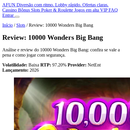
AFUN
Diversão com ritmo. Lobby rápido. Ofertas claras.
Cassino
Bônus
Slots
Poker & Roulette
Jogos em alta
VIP
FAQ
Entrar
Início
/
Slots
/
Review: 10000 Wonders Big Bang
Review: 10000 Wonders Big Bang
Análise e review do 10000 Wonders Big Bang: confira se vale a
pena e como jogar com segurança.
Volatilidade:
Baixa
RTP:
97.20%
Provider:
NetEnt
Lançamento:
2026