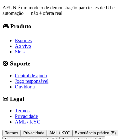
AFUN é um modelo de demonstração para testes de UI e
automação — não é oferta real.
🎮
Produto
Esportes
Ao vivo
Slots
🛟
Suporte
Central de ajuda
Jogo responsável
Ouvidoria
📜
Legal
Termos
Privacidade
AML / KYC
Termos
Privacidade
AML / KYC
Experiência prática (E)