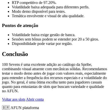
RTP competitivo de 97.20%.
Volatilidade baixa adequada para diferentes perfis.
Modo demo disponível para testes.
Temática envolvente e visual de alta qualidade.
Pontos de atenção
Volatilidade baixa exige gestão de banca.
Sessões sem bônus podem se estender por 20 a 50 giros.
Disponibilidade pode variar por região.
Conclusão
100 Sevens é uma excelente adição ao catálogo da Spribe,
combinando visual atraente com mecânicas sólidas. Recomendamos
testar o modo demo antes de jogar com valores reais, especialmente
para entender a frequência dos recursos especiais e a volatilidade do
jogo. No geral, é uma ótima escolha tanto para jogadores casuais
quanto para entusiastas de slots que buscam variedade e qualidade
no AFUN.
Voltar aos slots
Abrir conta
🇧🇷 AFUN plataforma