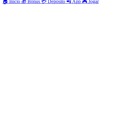
🏠
Início
🎁
Bônus
💳
Depósito
📲
App
🎮
Jogar