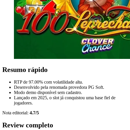
Resumo rápido
RTP de 97.00% com volatilidade alta.
Desenvolvido pela renomada provedora PG Soft.
Modo demo disponível sem cadastro.
Lançado em 2025, o slot já conquistou uma base fiel de
jogadores.
Nota editorial:
4.7/5
Review completo