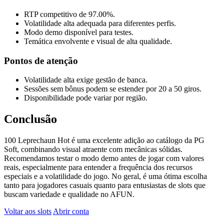
RTP competitivo de 97.00%.
Volatilidade alta adequada para diferentes perfis.
Modo demo disponível para testes.
Temática envolvente e visual de alta qualidade.
Pontos de atenção
Volatilidade alta exige gestão de banca.
Sessões sem bônus podem se estender por 20 a 50 giros.
Disponibilidade pode variar por região.
Conclusão
100 Leprechaun Hot é uma excelente adição ao catálogo da PG
Soft, combinando visual atraente com mecânicas sólidas.
Recomendamos testar o modo demo antes de jogar com valores
reais, especialmente para entender a frequência dos recursos
especiais e a volatilidade do jogo. No geral, é uma ótima escolha
tanto para jogadores casuais quanto para entusiastas de slots que
buscam variedade e qualidade no AFUN.
Voltar aos slots
Abrir conta