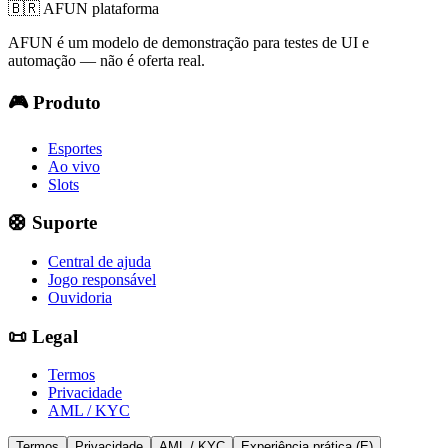
🇧🇷 AFUN plataforma
AFUN é um modelo de demonstração para testes de UI e
automação — não é oferta real.
🎮
Produto
Esportes
Ao vivo
Slots
🛟
Suporte
Central de ajuda
Jogo responsável
Ouvidoria
📜
Legal
Termos
Privacidade
AML / KYC
Termos
Privacidade
AML / KYC
Experiência prática (E)