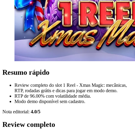
Resumo rápido
Review completo do slot 1 Reel - Xmas Magic: mecânicas,
RTP, rodadas grátis e dicas para jogar em modo demo.
RTP de 96.00% com volatilidade média.
Modo demo disponível sem cadastro.
Nota editorial:
4.0/5
Review completo