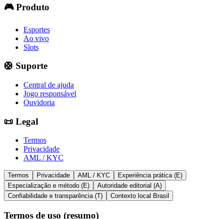
🎮
Produto
Esportes
Ao vivo
Slots
🛟
Suporte
Central de ajuda
Jogo responsável
Ouvidoria
📜
Legal
Termos
Privacidade
AML / KYC
Termos
Privacidade
AML / KYC
Experiência prática (E)
Especialização e método (E)
Autoridade editorial (A)
Confiabilidade e transparência (T)
Contexto local Brasil
Termos de uso (resumo)